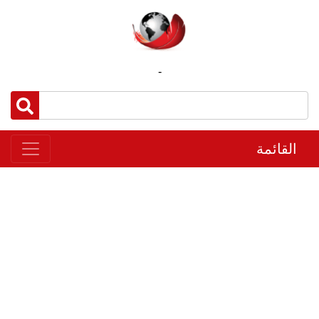
-
القائمة