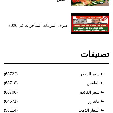
صرف المرتبات المتأخرات في 2026
تصنيفات
سعر الدولار
(68722)
الطقس
(68718)
سعر الفائدة
(68706)
فانتازي
(64671)
أسعار الذهب
(58114)