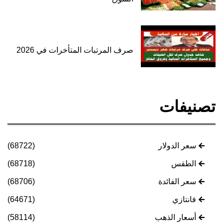
صرف المرتبات المتأخرات في 2026
تصنيفات
سعر الدولار
(68722)
الطقس
(68718)
سعر الفائدة
(68706)
فانتازي
(64671)
أسعار الذهب
(58114)