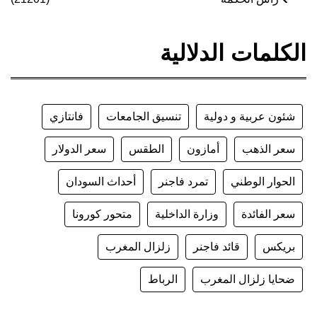
الكلمات الدلالية
شئون عربية و دولية
تنسيق الجامعات
فانتازي
سعر الذهب
أمازون
الطقس
سعر الدولار
الحوار الوطني
تمرد فاجنر
أحداث السودان
سعر الفائدة
وزارة الداخلية
متحور كورونا
بريكس
قائد فاجنر
زلزال المغرب
ضحايا زلزال المغرب
الرباط