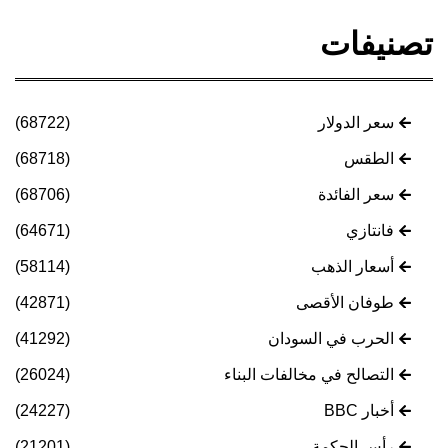
تصنيفات
سعر الدولار
(68722)
الطقس
(68718)
سعر الفائدة
(68706)
فانتازي
(64671)
أسعار الذهب
(58114)
طوفان الأقصى
(42871)
الحرب في السودان
(41292)
التصالح في مخالفات البناء
(26024)
أخبار BBC
(24227)
رأس الحكمة
(21201)