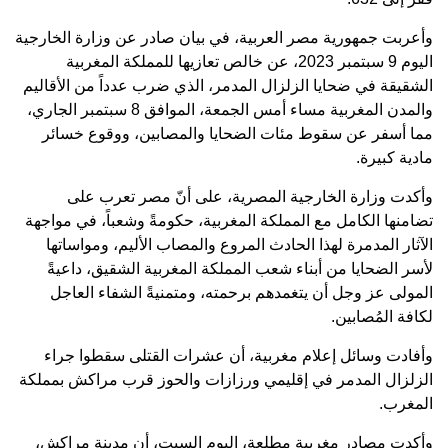
وأعربت جمهورية مصر العربية، في بيان صادر عن وزارة الخارجية
اليوم 9 سبتمبر 2023، عن خالص تعازيها للمملكة المغربية
الشقيقة في ضحايا الزلزال المدمر، الذي ضرب عدداً من الأقاليم
والمدن المغربية مساء أمس الجمعة، الموافق 8 سبتمبر الجاري،
مما أسفر عن سقوط مئات الضحايا والمصابين، ووقوع خسائر
مادية كبيرة.
وأكدت وزارة الخارجية المصرية، على أنّ مصر تعرب على
تضامنها الكامل مع المملكة المغربية، حكومةً وشعباً، في مواجهة
الآثار المدمرة لهذا الحادث المروع والمصاب الأليم، ومواساتها
لأسر الضحايا من أبناء شعب المملكة المغربية الشقيق، داعيةً
المولى عز وجل أن يتغمدهم برحمته، ومتمنيةً الشفاء العاجل
لكافة المُصابين.
وأفادت وسائل إعلام مغربية، أن عشرات القتلى سقطوا جراء
الزلزال المدمر في إقليمي ورزازات والحوز قرب مراكش بمملكة
المغرب.
وأكدت مصادر مغربية مطلعة، اليوم السبت، أن مدينة مراكش،