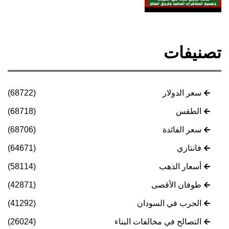
تصنيفات
سعر الدولار
(68722)
الطقس
(68718)
سعر الفائدة
(68706)
فانتازي
(64671)
أسعار الذهب
(58114)
طوفان الأقصى
(42871)
الحرب في السودان
(41292)
التصالح في مخالفات البناء
(26024)