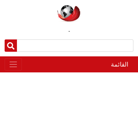
-
القائمة