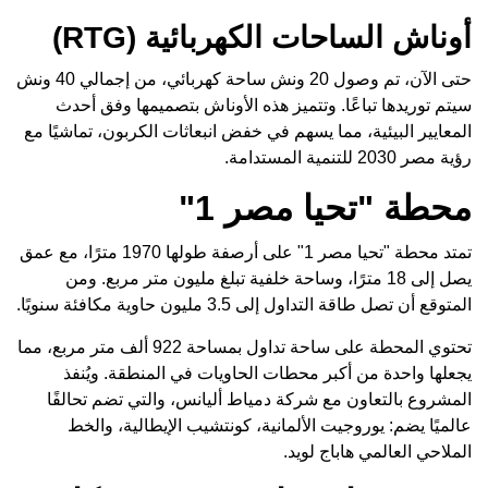
أوناش الساحات الكهربائية (RTG)
حتى الآن، تم وصول 20 ونش ساحة كهربائي، من إجمالي 40 ونش
سيتم توريدها تباعًا. وتتميز هذه الأوناش بتصميمها وفق أحدث
المعايير البيئية، مما يسهم في خفض انبعاثات الكربون، تماشيًا مع
رؤية مصر 2030 للتنمية المستدامة.
محطة "تحيا مصر 1"
تمتد محطة "تحيا مصر 1" على أرصفة طولها 1970 مترًا، مع عمق
يصل إلى 18 مترًا، وساحة خلفية تبلغ مليون متر مربع. ومن
المتوقع أن تصل طاقة التداول إلى 3.5 مليون حاوية مكافئة سنويًا.
تحتوي المحطة على ساحة تداول بمساحة 922 ألف متر مربع، مما
يجعلها واحدة من أكبر محطات الحاويات في المنطقة. ويُنفذ
المشروع بالتعاون مع شركة دمياط أليانس، والتي تضم تحالفًا
عالميًا يضم: يوروجيت الألمانية، كونتشيب الإيطالية، والخط
الملاحي العالمي هاباج لويد.