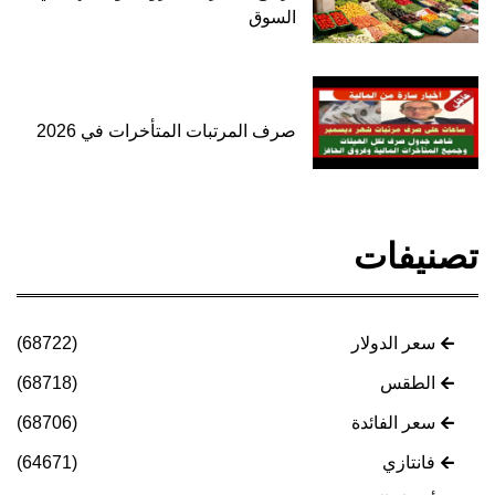
السوق
صرف المرتبات المتأخرات في 2026
تصنيفات
سعر الدولار
(68722)
الطقس
(68718)
سعر الفائدة
(68706)
فانتازي
(64671)