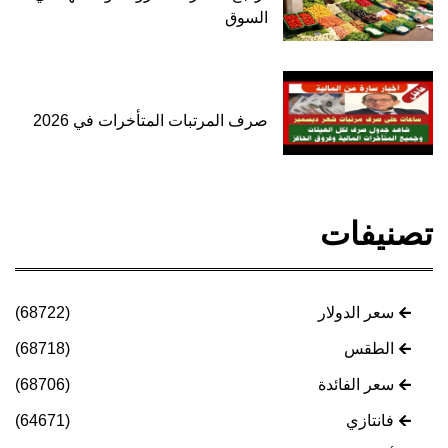
السوق
صرف المرتبات المتأخرات في 2026
تصنيفات
سعر الدولار
(68722)
الطقس
(68718)
سعر الفائدة
(68706)
فانتازي
(64671)