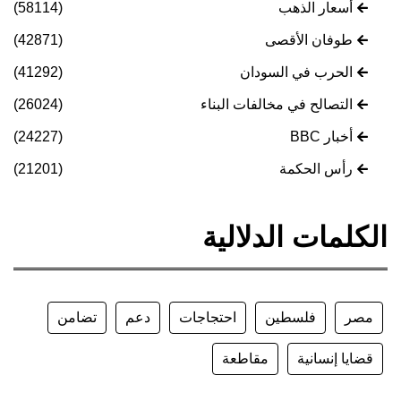
أسعار الذهب
(58114)
طوفان الأقصى
(42871)
الحرب في السودان
(41292)
التصالح في مخالفات البناء
(26024)
أخبار BBC
(24227)
رأس الحكمة
(21201)
الكلمات الدلالية
مصر
فلسطين
احتجاجات
دعم
تضامن
قضايا إنسانية
مقاطعة