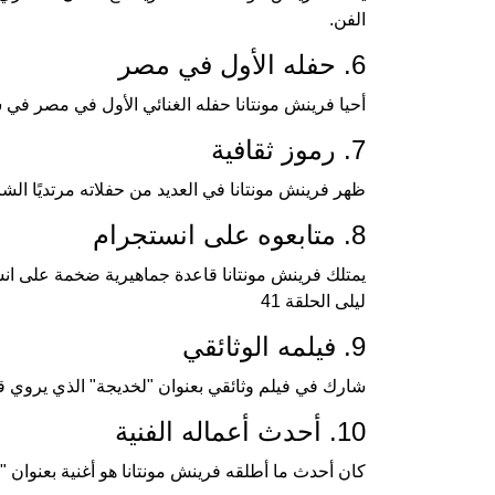
الفن.
6. حفله الأول في مصر
أحيا فرينش مونتانا حفله الغنائي الأول في مصر في شهر إبريل من عام 2019، 
7. رموز ثقافية
ظهر فرينش مونتانا في العديد من حفلاته مرتديًا ال
8. متابعوه على انستجرام
يمتلك فرينش مونتانا قاعدة جماهيرية ضخمة على انستجرام، حيث
ليلى الحلقة 41
9. فيلمه الوثائقي
شارك في فيلم وثائقي بعنوان "لخديجة" الذي يروي قصة
10. أحدث أعماله الفنية
كان أحدث ما أطلقه فرينش مونتانا هو أغنية بعنوان "Pack U Up"، والتي حظيت بانتشار واسع بين محبيه.