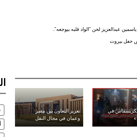
مين عبدالعزيز لحن "الواد قلبه بيوجعه".
يس حفل بيروت
ال
خ
الكريسماس في
تعزيز التعاون بين مصر
ء
وعمان في مجال النقل
أ