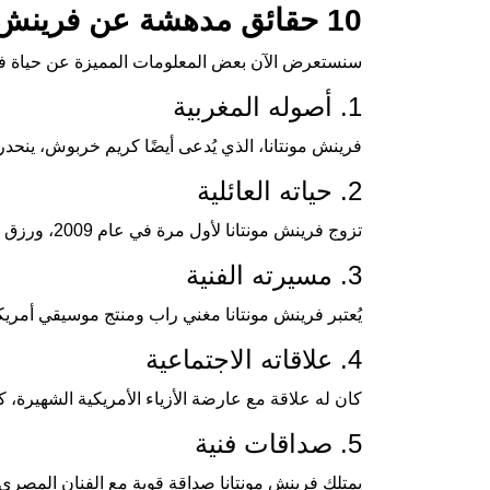
10 حقائق مدهشة عن فرينش مونتانا
سنستعرض الآن بعض المعلومات المميزة عن حياة فرينش
1. أصوله المغربية
فرينش مونتانا، الذي يُدعى أيضًا كريم خربوش، ينحدر 
2. حياته العائلية
تزوج فرينش مونتانا لأول مرة في عام 2009، ورزق بابنه كروز، مما أضاف لمسة شخصية إلى حياته الفنية.
3. مسيرته الفنية
يُعتبر فرينش مونتانا مغني راب ومنتج موسيقي أمر
4. علاقاته الاجتماعية
كان له علاقة مع عارضة الأزياء الأمريكية الشهيرة،
5. صداقات فنية
يمتلك فرينش مونتانا صداقة قوية مع الفنان المصري