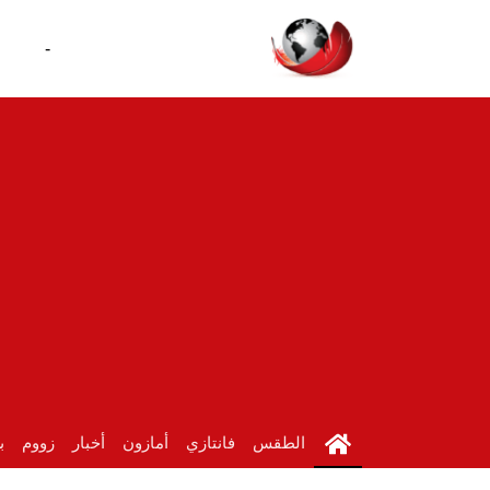
-
الطقس
فانتازي
أمازون
أخبار
زووم
ب