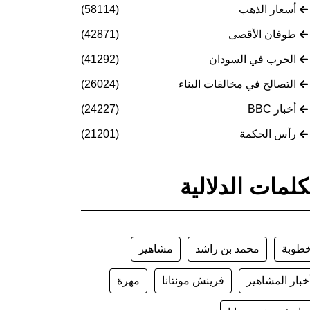
أسعار الذهب
(58114)
طوفان الأقصى
(42871)
الحرب في السودان
(41292)
التصالح في مخالفات البناء
(26024)
أخبار BBC
(24227)
رأس الحكمة
(21201)
كلمات الدلالية
طوبة
محمد بن راشد
مشاهير
خبار المشاهير
فرينش مونتانا
مهرة