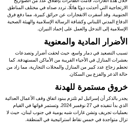
خلال هذه الغارات، قامت الطائرات بإطلاق عدد من الصواريخ
الارتجاجية التي أحدثت دويًا هائلًا، تردد صداه في مختلف المناطق
الجنوبية. وقد أسفرت الانفجارات عن حرائق كبيرة، مما دفع فرق
الدفاع المدني اللبناني وكشافة الرسالة الإسلامية والهيئة الصحية
الإسلامية إلى التدخل والعمل على إخماد النيران.
الأضرار المادية والمعنوية
تسبب التصعيد في دمار واسع، حيث لحقت أضرار وتصدعات
بعشرات المنازل في الأحياء القريبة من الأماكن المستهدفة. كما
تحطم زجاج عدد كبير من المنازل والمحلات التجارية، مما زاد من
حالة الذعر والفزع بين السكان.
خروق مستمرة للهدنة
يجدر بالذكر أن إسرائيل لم تلتزم ببنود اتفاق وقف الأعمال العدائية
الذي بدأ تنفيذه في 27 نوفمبر 2024. وتستمر قواتها في القيام
بعمليات تجريف وتشن غارات شبه يومية في جنوب لبنان، حيث لا
تزال متواجدة في خمس نقاط استراتيجية في المنطقة.