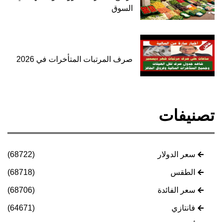
السوق
صرف المرتبات المتأخرات في 2026
تصنيفات
سعر الدولار
(68722)
الطقس
(68718)
سعر الفائدة
(68706)
فانتازي
(64671)