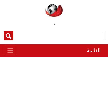
-
القائمة