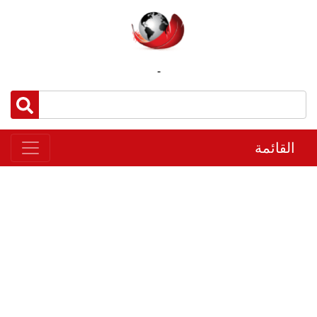
-
القائمة