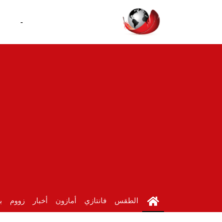
-
الطقس
فانتازي
أمازون
أخبار
زووم
ب