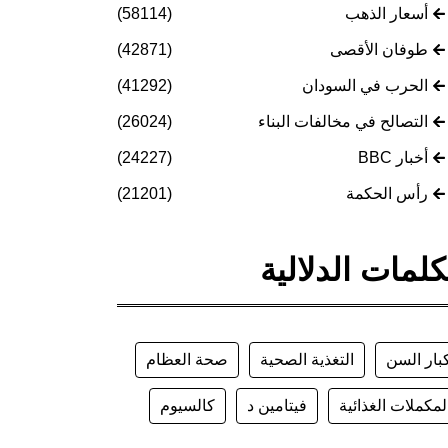
أسعار الذهب
(58114)
طوفان الأقصى
(42871)
الحرب في السودان
(41292)
التصالح في مخالفات البناء
(26024)
أخبار BBC
(24227)
رأس الحكمة
(21201)
كلمات الدلالية
بار السن
التغذية الصحية
صحة العظام
لمكملات الغذائية
فيتامين د
كالسيوم