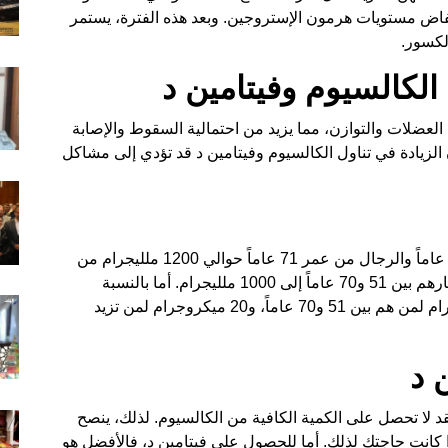
ض مستويات هرمون الإستروجين. وبعد هذه الفترة، يستمر
لكالسيوم وفيتامين د
عضلات والتوازن، مما يزيد من احتمالية السقوط والإصابة
الزيادة في تناول الكالسيوم وفيتامين د قد تؤدي إلى مشاكل
توصي الدراسات بأن تتناول النساء بداية من عمر 51 عاماً والرجال من عمر 71 عاماً حوالي 1200 ملليجرام من
الكالسيوم يومياً. بينما يحتاج الرجال الذين تتراوح أعمارهم بين 51 و70 عاماً إلى 1000 ملليجرام. أما بالنسبة
لفيتامين د، فإن الجرعة الموصى بها هي 15 ميكروجرام لمن هم بين 51 و70 عاماً، و20 ميكروجرام لمن تزيد
 د
فقد لا تحصل على الكمية الكافية من الكالسيوم. لذلك، ينصح
ة 500 مليجرام يومياً، إذا كانت حاجتك لذلك. أما للحصول على فيتامين د، فالأفضل هو