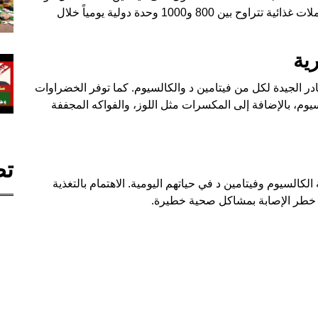
تعريض البشرة لأشعة الشمس المباشرة، وتناول مكملات غذائية تتراوح بين 800 و1000 وحدة دولية يومياً خلال
رية
ر الجيدة لكل من فيتامين د والكالسيوم. كما توفر الخضراوات
يوم، بالإضافة إلى المكسرات مثل اللوز، والفواكه المجففة
تص
لكالسيوم وفيتامين د في حياتهم اليومية. الاهتمام بالتغذية
 خطر الإصابة بمشاكل صحية خطيرة.