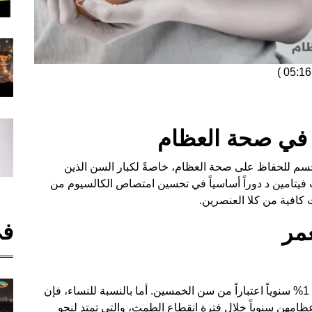
)
د في صحة العظام
الجسم للحفاظ على صحة العظام، خاصةً لكبار السن الذين
 فيتامين د دوراً أساسياً في تحسين امتصاص الكالسيوم من
كافية من كلا العنصرين.
في
مر
يبدأ فقدان العظام لدى الرجال بمعدل ثابت يصل إلى 1% سنوياً اعتباراً من سن الخمسين. أما بالنسبة للنساء، فإن
، حيث يفقدن حوالي 3% من كتلة عظامهن سنوياً خلال فترة انقطاع الطمث، والتي تمتد لنحو