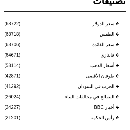
تصنيفات
سعر الدولار
(68722)
الطقس
(68718)
سعر الفائدة
(68706)
فانتازي
(64671)
أسعار الذهب
(58114)
طوفان الأقصى
(42871)
الحرب في السودان
(41292)
التصالح في مخالفات البناء
(26024)
أخبار BBC
(24227)
رأس الحكمة
(21201)