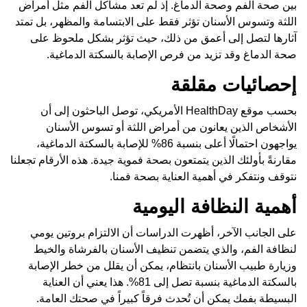
بين صحة الفم وصحة الدماغ. إذ لم تعد مشاكل الفم مثل أمراض
اللثة وتسوس الأسنان تؤثر فقط على الابتسامة والمظهر، بل تمتد
آثارها لتصل إلى أعمق من ذلك، حيث تؤثر بشكل ملحوظ على
صحة الدماغ وقد تزيد من فرص الإصابة بالسكتة الدماغية.
إحصائيات مقلقة
بحسب موقع HealthDay الأمريكي، توصل الباحثون إلى أن
الأشخاص الذين يعانون من أمراض اللثة أو تسوس الأسنان
يواجهون احتمالًا أعلى بنسبة 86% للإصابة بالسكتة الدماغية،
مقارنةً بأولئك الذين يتمتعون بصحة فموية جيدة. هذه الأرقام تجعلنا
نتوقف ونتفكر في أهمية العناية بصحة فمنا.
أهمية النظافة اليومية
على الجانب الآخر، أظهرت الدراسات أن الالتزام بروتين يومي
لنظافة الفم، والذي يتضمن تنظيف الأسنان بالفرشاة والخيط
وزيارة طبيب الأسنان بانتظام، يمكن أن يقلل من خطر الإصابة
بالسكتة الدماغية بنسبة تصل إلى 81%. هذا يعني أن العناية
البسيطة بفمك يمكن أن تُحدث فرقاً كبيراً في صحتك العامة.