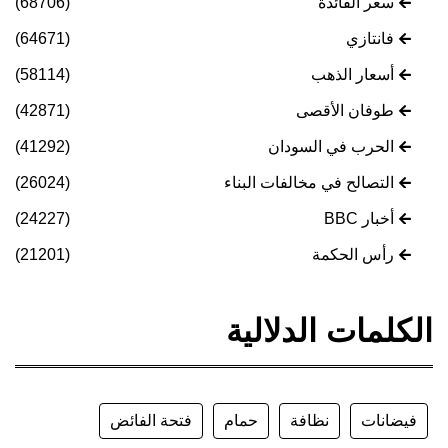
سعر الفائدة
(68706)
فانتازي
(64671)
أسعار الذهب
(58114)
طوفان الأقصى
(42871)
الحرب في السودان
(41292)
التصالح في مخالفات البناء
(26024)
أخبار BBC
(24227)
رأس الحكمة
(21201)
الكلمات الدلالية
فيضانات
نظافة
حمام
فتحة الفائض