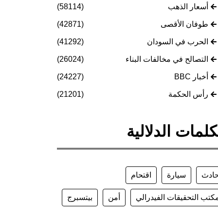
أسعار الذهب
(58114)
طوفان الأقصى
(42871)
الحرب في السودان
(41292)
التصالح في مخالفات البناء
(26024)
أخبار BBC
(24227)
رأس الحكمة
(21201)
كلمات الدلالية
ادث
سيارة
اقتحام
كتب التحقيقات الفيدرالي
أمن
بيتسبرج