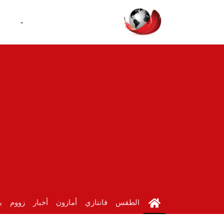
-
الطقس
فانتازي
أمازون
أخبار
زووم
ب