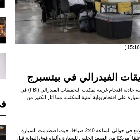
)
قات الفيدرالي في بيتسبرج
في واقعة غير مألوفة، شهدت مدينة بيتسبرج الأمريكية حادثة اقتحام غريبة لمكتب التحقيقات الفيدرالي (FBI) في
ارة على اقتحام بوابة أمنية للمكتب، مما أثار الكثير من
في
وفقًا لما أفادت به السلطات الأمريكية، فإن الحادث وقع في حوالي الساعة 2:40 صباحًا، حيث اصطدمت السيارة
علمًا أمريكيًا من المقعد الخلفي للسيارة وألقاه فوق البوابة قبل