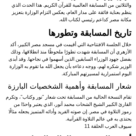
والثلاثين من المسابقة العالمية للقرآن الكريم. هذا الحدث الذي
ينظم بعناية فائقة على مدار العام، يعكس التزام الوزارة بتعزيز
مكانة مصر كداعم رئيسي لكتاب الله.
تاريخ المسابقة وتطورها
خلال الجلسة الافتتاحية التي أقيمت في مسجد مصر الكبير، أكد
الأزهري أن المسابقة شهدت تطورًا ملحوظًا منذ انطلاقها، وذلك
بفضل جهود الوزراء السابقين الذين أسهموا في نجاحها. وقد أبدى
الوزير شكره لهم، ووجه دعاءه بأن يجعل الله ما تقوم به الوزارة
اليوم استمرارية لمسيرتهم المباركة.
شعار المسابقة وأهمية الشخصيات البارزة
تقام النسخة الحالية من المسابقة تحت شعار "نور وكتاب"، وتكرم
القارئ الكبير الشيخ الشحات محمد أنور، الذي يعتبر واحدًا من
رموز التلاوة في مصر. إن صوته الفريد وأدائه المتميز يجعله مثالًا
يحتذى به في عالم التلاوة القرآنية.
سيوف العرب الحلقة 11