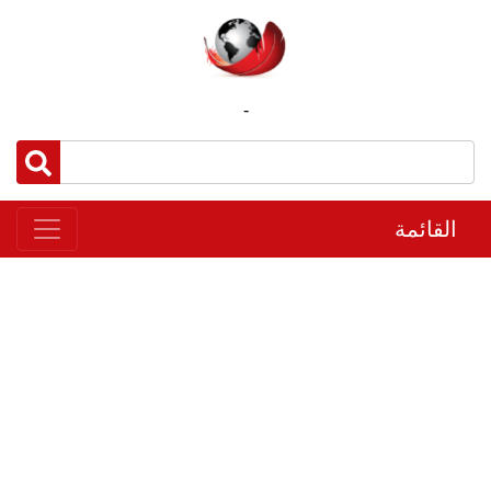
-
القائمة