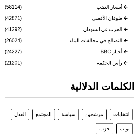
أسعار الذهب
(58114)
طوفان الأقصى
(42871)
الحرب في السودان
(41292)
التصالح في مخالفات البناء
(26024)
أخبار BBC
(24227)
رأس الحكمة
(21201)
الكلمات الدلالية
انتخابات
مرشحين
سياسة
المجتمع
العدل
نواب
حزب