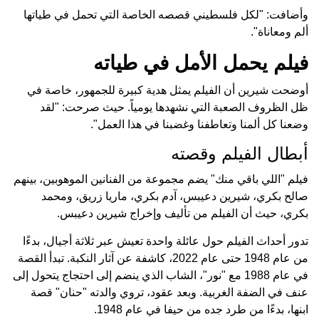
وأضافت: "لكل فلسطيني قصصه الخاصة التي تحمل في طياتها
ألم ومعاناة".
فيلم يحمل الأمل في طياته
أوضحت شيرين أن الفيلم يمثل هدية كبيرة للجمهور، خاصة في
ظل الظروف الصعبة التي نشهدها يومياً. حيث صرحت: "لقد
وضعنا كل ألمنا وتعاطفنا وغضبنا في هذا العمل".
أبطال الفيلم وقصته
فيلم "اللي باقي منك" يضم مجموعة من الفنانين الموهوبين، بينهم
صالح بكري، شيرين دعيبس، آدم بكري، ماريا زريق، ومحمد
بكري، حيث أن الفيلم من تأليف وإخراج شيرين دعيبس.
تدور أحداث الفيلم حول عائلة واحدة تعيش عبر ثلاثة أجيال، بدءًا
من عام 1948 حتى عام 2022، كاشفة عن آثار النكبة. تبدأ القصة
في عام 1988 مع "نور"، الشاب الذي ينضم إلى احتجاج يتحول إلى
عنف في الضفة الغربية. وبعد عقود، تروي والدته "حنان" قصة
ابنها، بدءًا من طرد جده من حيفا في عام 1948.