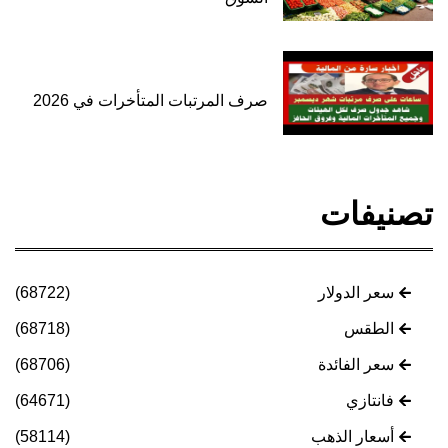
صرف المرتبات المتأخرات في 2026
تصنيفات
سعر الدولار
(68722)
الطقس
(68718)
سعر الفائدة
(68706)
فانتازي
(64671)
أسعار الذهب
(58114)