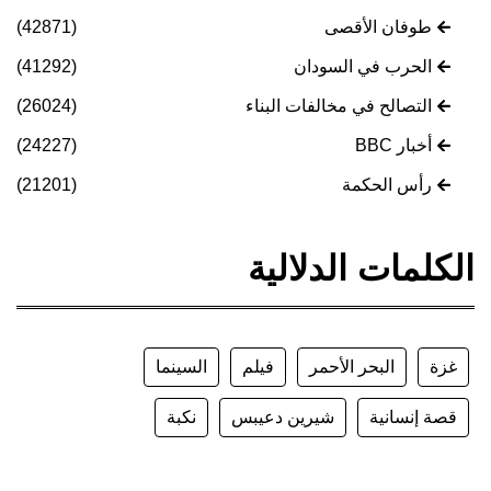
طوفان الأقصى
(42871)
الحرب في السودان
(41292)
التصالح في مخالفات البناء
(26024)
أخبار BBC
(24227)
رأس الحكمة
(21201)
الكلمات الدلالية
غزة
البحر الأحمر
فيلم
السينما
قصة إنسانية
شيرين دعيبس
نكبة