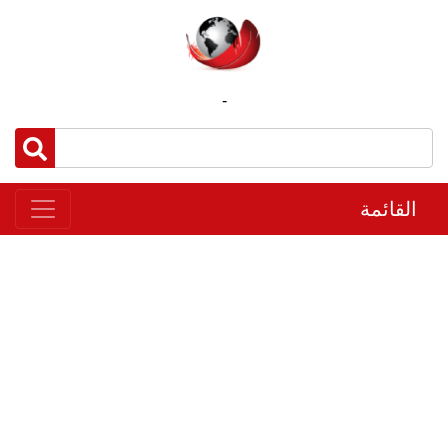
-
القائمة