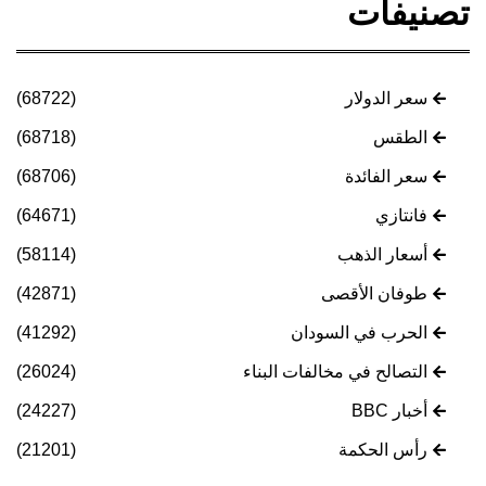
تصنيفات
سعر الدولار
(68722)
الطقس
(68718)
سعر الفائدة
(68706)
فانتازي
(64671)
أسعار الذهب
(58114)
طوفان الأقصى
(42871)
الحرب في السودان
(41292)
التصالح في مخالفات البناء
(26024)
أخبار BBC
(24227)
رأس الحكمة
(21201)