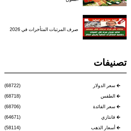
صرف المرتبات المتأخرات في 2026
تصنيفات
سعر الدولار
(68722)
الطقس
(68718)
سعر الفائدة
(68706)
فانتازي
(64671)
أسعار الذهب
(58114)