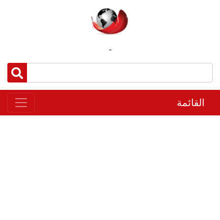
-
القائمة