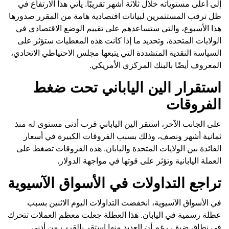
إلى أعلى مستوياته خلال ثلاثة أشهر تقريبًا. يأتي هذا الارتفاع في
ظل ترقب المستثمرين لبيانات اقتصادية هامة من المقرر صدورها
هذا الأسبوع، والتي ستساعدهم على تقييم الوضع الاقتصادي في
الولايات المتحدة، وتحديد ما إذا كانت هذه المعطيات ستؤثر على
السياسة النقدية المتشددة التي يتبعها مجلس الاحتياطي الاتحادي،
المعروف أيضًا بالبنك المركزي الأمريكي.
استقرار الين الياباني تحت ضغط
الفروقات
على الجانب الآخر، استقر الين الياباني قرب أدنى مستوى له منذ
ثمانية أشهر ونصف، وذلك بسبب الفروقات الكبيرة في أسعار
الفائدة بين الولايات المتحدة واليابان. هذه الفروقات تضغط على
العملة اليابانية وتؤثر على قوتها في مواجهة الدولار.
تراجع التداولات في الأسواق الآسيوية
في الأسواق الآسيوية، انخفضت التداولات اليوم الاثنين بسبب
عطلة رسمية في اليابان. هذا العطلة جعلت معظم العملات تتحرك
في نطاق ضيق، رغم أن العديد منها استقر بالقرب من أدنى