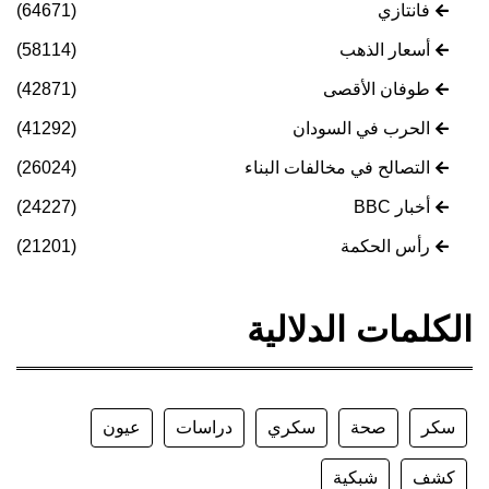
فانتازي
(64671)
أسعار الذهب
(58114)
طوفان الأقصى
(42871)
الحرب في السودان
(41292)
التصالح في مخالفات البناء
(26024)
أخبار BBC
(24227)
رأس الحكمة
(21201)
الكلمات الدلالية
سكر
صحة
سكري
دراسات
عيون
كشف
شبكية