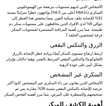
الأشخاص الذين لديهم مستويات مرتفعة من الهيموجلوبين
السكري (HbA1c أعلى من 6.5%) يواجهون خطرًا متزايدًا بنسبة
31% للإصابة بتلف شبكية العين. بينما ينخفض هذا الخطر إلى
حوالي 9% لدى الأفراد الذين يحافظون على مستويات سكر دم
طبيعية، مما يبرز أهمية المراقبة المستمرة لمستويات السكر.
غرفة لشخصين الحلقة 7
الزرق والتنكس البقعي
ارتبط ارتفاع مستوى السكر أيضًا بزيادة خطر الإصابة بالزرق
(الجلوكوما) والتنكس البقعي المرتبط بالعمر، وهما حالتان تؤثران
بشكل كبير على جودة الرؤية.
السكري غير المشخص
الأشخاص الذين يعانون من داء السكري غير المشخص كانوا أكثر
عرضة للإصابة بالتنكس البقعي بنسبة 38% مقارنة بمن تم
تشخيصهم والسيطرة على المرض، مما يبرز أهمية الفحص المبكر.
أهمية الكشف المبكر