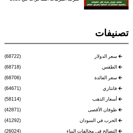
تصنيفات
سعر الدولار
(68722)
الطقس
(68718)
سعر الفائدة
(68706)
فانتازي
(64671)
أسعار الذهب
(58114)
طوفان الأقصى
(42871)
الحرب في السودان
(41292)
التصالح في مخالفات البناء
(26024)