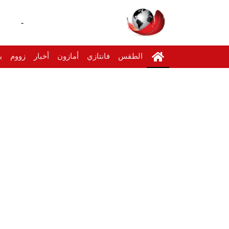
-
الطقس
فانتازي
أمازون
أخبار
زووم
ب