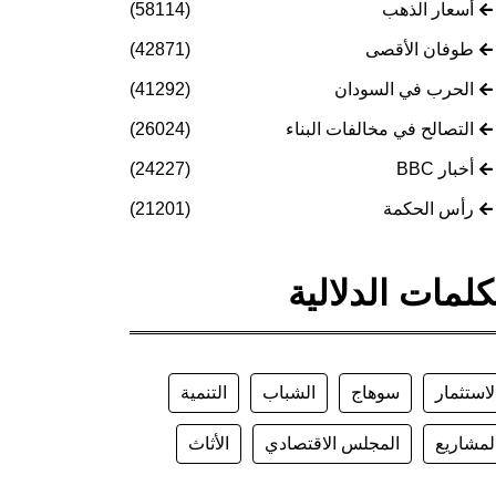
أسعار الذهب
(58114)
طوفان الأقصى
(42871)
الحرب في السودان
(41292)
التصالح في مخالفات البناء
(26024)
أخبار BBC
(24227)
رأس الحكمة
(21201)
كلمات الدلالية
لاستثمار
سوهاج
الشباب
التنمية
لمشاريع
المجلس الاقتصادي
الأثاث