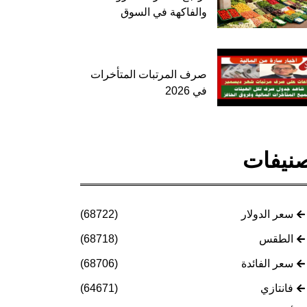
والفاكهة في السوق
صرف المرتبات المتأخرات
في 2026
نيفات
سعر الدولار
(68722)
الطقس
(68718)
سعر الفائدة
(68706)
فانتازي
(64671)