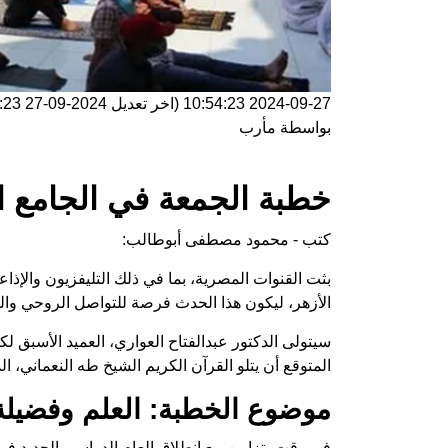
2024-09-27 10:54:23
(اخر تعديل
2024-09-27 10:54:23
بواسطة
مأرب
خطبة الجمعة في الجامع ال
كتب - محمود مصطفى أبوطالب:
بثت القنوات المصرية، بما في ذلك التليفزيون والإذ
الأزهر، ليكون هذا الحدث فرصة للتواصل الروحي وال
سيتولى الدكتور عبدالفتاح العواري، العميد الأسبق لك
المتوقع أن يتلو القرآن الكريم الشيخ طه النعماني، ال
موضوع الخطبة: العلم وفضيلة 
في وقت يتزامن مع انطلاق العام الدراسي الجديد ف