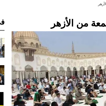
أزهر
في
معة من الأزهر