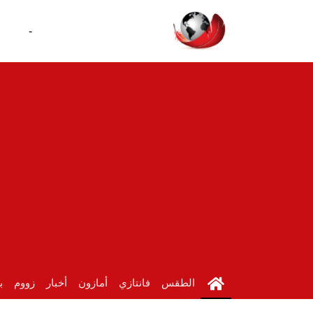
-
الطقس
فانتازي
أمازون
أخبار
زووم
ب