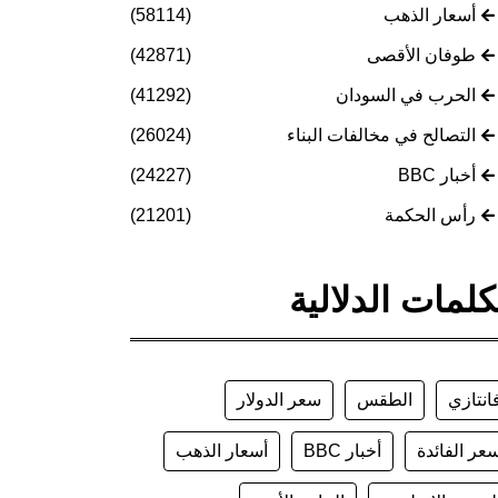
أسعار الذهب
(58114)
طوفان الأقصى
(42871)
الحرب في السودان
(41292)
التصالح في مخالفات البناء
(26024)
أخبار BBC
(24227)
رأس الحكمة
(21201)
كلمات الدلالية
انتازي
الطقس
سعر الدولار
عر الفائدة
أخبار BBC
أسعار الذهب