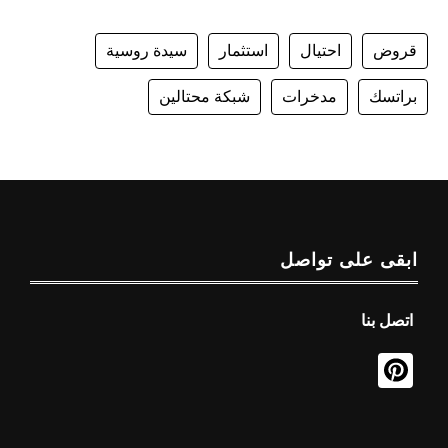
قروض
احتيال
استثمار
سيدة روسية
براتسك
مدخرات
شبكة محتالين
ابقى على تواصل
اتصل بنا