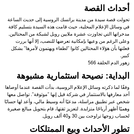
أحداث القصة
تحولت قصة سيدة من مدينة براتسك الروسية إلى حديث الساعة
في وسائل الإعلام المحلية، حيث قامت هذه السيدة بتسليم كافة
مدخراتها التي تجاوزت عشرة ملايين روبل لشبكة من المحتالين.
وعلى الرغم من وعيها بإمكانية تعرضها للنصب، إلا أنها بررت
فعلتها بأن هؤلاء المحتالين كانوا "لطفاء ويهتمون لأمرها" بشكل
كبير.
زهور الدم الحلقة 566
البداية: نصيحة استثمارية مشبوهة
وفقًا لما ذكرته وسائل الإعلام الروسية، بدأت القصة عندما أوصاها
أحد معارفها بالاستثمار في شركة قيل إنها "موثوقة". تواصل معها
شخص عبر تطبيق مراسلة، مدعيًا أنه وسيط مالي، وأعد لها حسابًا
وهميًا أظهر أرباحًا متزايدة. لتعزيز ثقتها، قام بتحويل مبالغ صغيرة
لحساب زوجها تراوحت بين 30 و40 ألف روبل.
تطور الأحداث وبيع الممتلكات