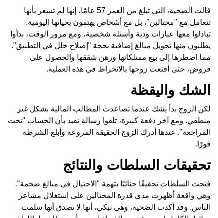
قالت الضحية، التي تبلغ من العمر 57 عامًا، إنها لم تشعر بأنها
تتعامل مع "محتالين"، بل مع أشخاص يهتمون بحياتها اليومية.
تبادلوا معها عبارات ودية وأسئلة شخصية، ومع مرور الوقت، بدأوا
يطلبون منها تحويل مبالغ إضافية بحجة "إصلاح خلل في التطبيق".
مما اضطرها إلى بيع ممتلكاتها ورهن شققها والحصول على
قروض، حتى أقنعت زوجها بالانخراط في هذه العملية.
الشك واليقظة
لكن الزوج بدأ يشك عندما تصاعدت المطالب المالية بشكل غير
منطقي. ومع آخر دفعة كبيرة، تلقوا رسالة تفيد بأن الحساب "تحت
المراجعة". عندها أدرك الزوج الحقيقة المروعة وأبلغ الشرطة
فورًا.
تحقيقات السلطات والنتائج
فتحت السلطات تحقيقًا جنائيًا بتهمة "الاحتيال في مبالغ ضخمة".
وهي واقعة أظهرت مدى قدرة المحتالين على استغلال مشاعر
الناس. وقد أكدت الضحية، وهي تبكي، أنها لا تصدق أنها سلمت