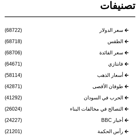
تصنيفات
سعر الدولار
(68722)
الطقس
(68718)
سعر الفائدة
(68706)
فانتازي
(64671)
أسعار الذهب
(58114)
طوفان الأقصى
(42871)
الحرب في السودان
(41292)
التصالح في مخالفات البناء
(26024)
أخبار BBC
(24227)
رأس الحكمة
(21201)