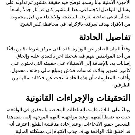
الأجهزة الأمنية بياناً رسمياً توضح فيه حقيقة منشور تم تداوله على
وسائل التواصل الاجتماعي. هذا المنشور كان قد أثار جدلاً واسعاً
بعد أن ادعى صاحبه تعرضه للبلطجة والاعتداء من قِبل مجموعة
من الأفراد بهدف سرقته بالإكراه، في محافظة كفر الشيخ.
تفاصيل الحادثة
وفقاً للبيان الصادر عن الوزارة، فقد تلقى مركز شرطة قلين بلاغًا
من أحد المواطنين يتهم فيه شخصًا آخر بالتعدي عليه وإلحاق
إصابات به، بالإضافة إلى الاستيلاء على حقيبته التي تحتوي على
كاميرا تصوير وثلاث عدسات فلاش ومبلغ مالي وهاتف محمول.
وأفادت المعلومات أن هذه الحادثة نتجت عن خلافات مالية بين
الطرفين.
التحقيقات والإجراءات القانونية
وبناءً على البلاغ، قامت السلطات المختصة بالتحقيق في الواقعة،
حيث تم ضبط المتهم. وعند مواجهته بالتهم الموجهة إليه، نفى هذا
الشخص جميع الادعاءات. وعند إعادة مناقشة المُبلغ، اعترف أنه
قد اختلق تلك الواقعة بهدف جذب الانتباه إلى مشكلته المالية.