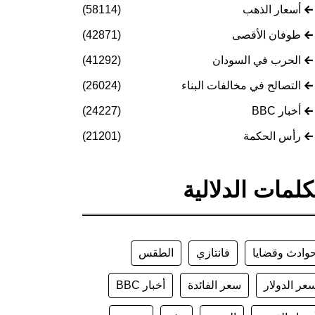
أسعار الذهب
(58114)
طوفان الأقصى
(42871)
الحرب في السودان
(41292)
التصالح في مخالفات البناء
(26024)
أخبار BBC
(24227)
رأس الحكمة
(21201)
كلمات الدلالية
وادث وقضايا
فانتازي
الطقس
عر الدولار
سعر الفائدة
أخبار BBC