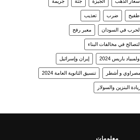
سعار الذهب
الجيزة
جثة
جريمة
طفيح
ضرب
تعذيب
لحرب في السودان
معبر رفح
لتصالح في مخالفات البناء
ولمبياد باريس 2024
إيران وإسرائيل
صراوي و أشطر
تنسيق الثانوية العامة 2024
يادة البنزين والسولار
معلومات