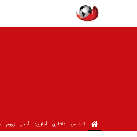
-
الطقس
فانتازي
أمازون
أخبار
زووم
ب