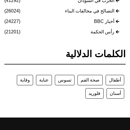
الحرب في السودان
(41292)
التصالح في مخالفات البناء
(26024)
أخبار BBC
(24227)
رأس الحكمة
(21201)
الكلمات الدلالية
أطفال
صحة الفم
تسوس
عناية
وقاية
أسنان
فلوريد