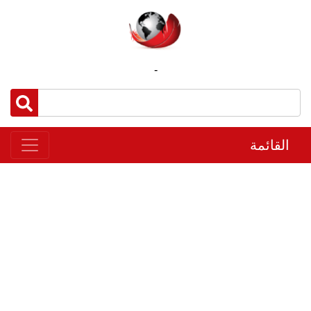
-
القائمة