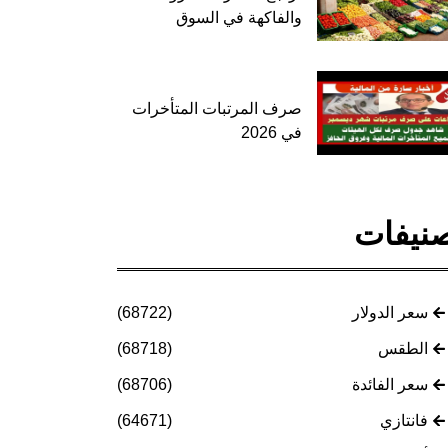
والفاكهة في السوق
صرف المرتبات المتأخرات
في 2026
نيفات
سعر الدولار
(68722)
الطقس
(68718)
سعر الفائدة
(68706)
فانتازي
(64671)