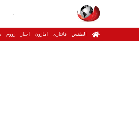
-
الطقس
فانتازي
أمازون
أخبار
زووم
ب