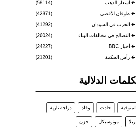
أسعار الذهب
(58114)
طوفان الأقصى
(42871)
الحرب في السودان
(41292)
التصالح في مخالفات البناء
(26024)
أخبار BBC
(24227)
رأس الحكمة
(21201)
كلمات الدلالية
لمنوفية
حادث
وفاة
دراجة نارية
ريلا
موتوسيكل
حزن