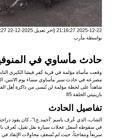
2025-12-22 21:16:27
(اخر تعديل
2025-12-22 21:16:27
بواسطة
مأرب
حادث مأساوي في المنوفي
وقعت مأساة مؤلمة في قرية كفر فيشا الكبرى التاب
مصرعه في حادث سير مأساوي مساء يوم الاثنين. ال
شاهداً على لحظة مؤلمة لن تُنسى من ذاكرة أهل القر
بارينيتي الحلقة 85
تفاصيل الحادث
الشاب، الذي عُرف باسم "أحمد.ع.ا"، كان يقود درا
في سقوطه أسفل عجلات سيارة نقل ثقيل، تُعرف باسم
سريعاً ومفاجئاً، حيث لم تُسعف محاولات الإنقاذ في إن