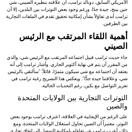
الأمريكي السابق، دونالد ترامب، أن علاقته بنظيره الصيني، شي
جين بينج، جيدة جدًا. ورغم وجود بعض التوترات بين البلدين، إلا أن
ترامب أبدى تفاؤلاً بشأن إمكانية تحقيق تقدم في الملفات التجارية
بين الطرفين.
أهمية اللقاء المرتقب مع الرئيس
الصيني
جاء حديث ترامب قبيل اجتماعه المرتقب مع الرئيس شي، والذي
من المقرر أن يتم في نهاية أكتوبر الجاري. وأشار ترامب إلى أنه
يعتقد أن اجتماعه مع شي سيكون مثمرًا، قائلاً: "سألتقي بالرئيس
شي، وعلاقتنا جيدة جدًّا". ويعكس هذا التصريح رغبة ترامب في
تعزيز التواصل مع بكين، رغم التحديات الحالية.
التوترات التجارية بين الولايات المتحدة
والصين
على الرغم من الإيجابية في العلاقة، اعترف ترامب بوجود بعض
التوتر، معتبراً أن الصين تحاول استغلال الولايات المتحدة. ومع
ذلك، أعرب ترامب عن تفاؤله بإمكانية التوصل إلى اتفاق تجاري