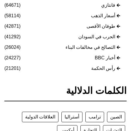
فانتازي
(64671)
أسعار الذهب
(58114)
طوفان الأقصى
(42871)
الحرب في السودان
(41292)
التصالح في مخالفات البناء
(26024)
أخبار BBC
(24227)
رأس الحكمة
(21201)
الكلمات الدلالية
الصين
ترامب
أستراليا
العلاقات الدولية
التوترات
التجارة
أوكوس