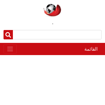
-
القائمة