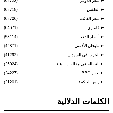
سعر الدولار
(68722)
الطقس
(68718)
سعر الفائدة
(68706)
فانتازي
(64671)
أسعار الذهب
(58114)
طوفان الأقصى
(42871)
الحرب في السودان
(41292)
التصالح في مخالفات البناء
(26024)
أخبار BBC
(24227)
رأس الحكمة
(21201)
الكلمات الدلالية