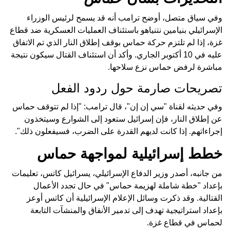
وفي سياق متصل، أوضح ترامب أنه قد يسمح لرئيس الوزراء
الإسرائيلي بنيامين نتنياهو باستئناف العمليات العسكرية ضد قطاع
غزة، إذا لم تلتزم حركة حماس بوقف إطلاق النار الذي تم الاتفاق
عليه في 10 أكتوبر الجاري. وأكد أن استئناف القتال سيكون نتيجة
مباشرة لرفض حماس نزع سلاحها.
تصريحات صارمة حول ردود الفعل
وفي حديثه لقناة "سي إن إن"، قال ترامب: "إذا لم تتوقف حماس
عن إطلاق النار، فإن إسرائيل ستعود إلى الشوارع وسيتخذون
إجراءاتهم. إذا كانت لديهم القدرة على الضرب، فسيفعلون ذلك".
خطط إسرائيلية لمواجهة حماس
من جانبه، أصدر وزير الدفاع الإسرائيلي، يسرائيل كاتس، تعليمات
بإعداد "خطة شاملة لهزيمة حماس" في حال تجدد الأعمال
القتالية. وقد ذكرت وسائل الإعلام الإسرائيلية أن كاتس أوعز
بإعداد استراتيجية تهدف إلى تدمير الأنفاق والمنشآت التابعة
لحماس في قطاع غزة.