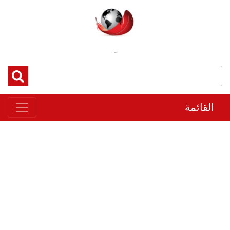
-
القائمة