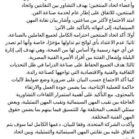
ء اتحاد المنتجين؛ بهدف التشاور بين النقابتين واتحاد
جين، للاتفاق على إطار عام لخدمة صناعة الفن.
الاجتماع لأكثر من ساعتين، وأشار بيان نقابة المهن
ائية، إلى انتهائه بالتأكيد على الآتي:
أكد اتحاد المنتجين احترامه الكامل لجميع العاملين بالصناعة.
 عدم الاعتداد بأي لوائح تم تداولها مؤخرًا، خاصة وأنها لم تصدر
 جهة رسمية ولا أساس لها من الصحة، وهي تهدف إلى إثارة
ة وإشعال الفتنة بين أفراد الأسرة الفنية المصرية.
: هدف الجميع الحفاظ على صناعة الدراما في ظل التحديات
ية والفنية والاقتصادية التي تواجهها كصناعة رائدة.
كد الاجتماع حسب البيان على ضرورة وضع ضوابط لآليات
 للعملية الإنتاجية، بما يضمن جودة العمل والارتقاء
توى، مع التأكيد على أهمية استمرار اللقاءات التشاورية
لة بين نقيب المهن السينمائية ونقيب المهن التمثيلية، وبعض
 الشعب المختلفة بها، للتنسيق فيما بينهم بما يضمن حقوق
الفنية المختلفة.
 الشركة المتحدة، وفقا للبيان، دعمها الكامل لما سوف يتم
ق عليه بين نقابتي المهن السينمائية والتمثيلية، وبين اتحاد