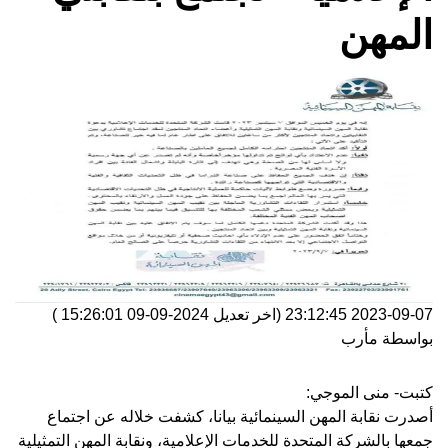
مهن
2023-09-07 
(اخر تعديل
2024-09-09 15:26:01
)
طة
مأرب
 منى الموجي:
 نقابة المهن السينمائية بيانا، كشفت خلاله عن اجتماع
 بالشركة المتحدة للخدمات الإعلامية، ونقابة المهن التمثيلية