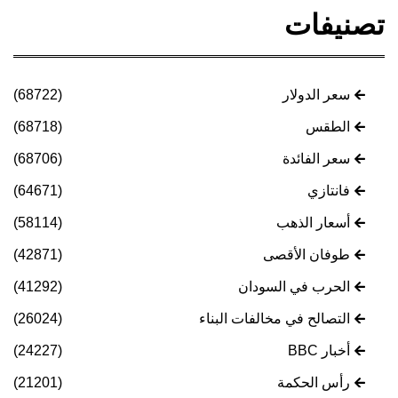
نيفات
سعر الدولار
(68722)
الطقس
(68718)
سعر الفائدة
(68706)
فانتازي
(64671)
أسعار الذهب
(58114)
طوفان الأقصى
(42871)
الحرب في السودان
(41292)
التصالح في مخالفات البناء
(26024)
أخبار BBC
(24227)
رأس الحكمة
(21201)