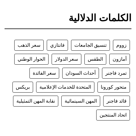
لمات الدلالية
وم
تنسيق الجامعات
فانتازي
سعر الذهب
زون
الطقس
سعر الدولار
الحوار الوطني
د فاجنر
أحداث السودان
سعر الفائدة
ور كورونا
المتحدة للخدمات الإعلامية
بريكس
د فاجنر
المهن السينمائية
نقابة المهن التمثيلية
اد المنتجين