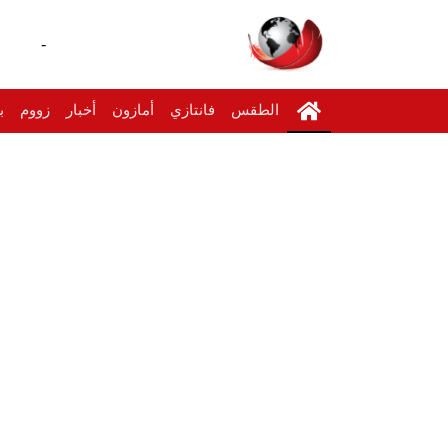
-
الطقس
فانتازي
أمازون
أخبار
زووم
ب