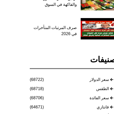
والفاكهة في السوق
صرف المرتبات المتأخرات
في 2026
نيفات
سعر الدولار
(68722)
الطقس
(68718)
سعر الفائدة
(68706)
فانتازي
(64671)