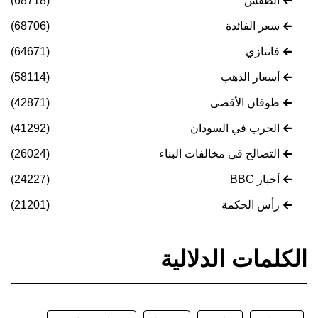
الطقس
(68718)
سعر الفائدة
(68706)
فانتازي
(64671)
أسعار الذهب
(58114)
طوفان الأقصى
(42871)
الحرب في السودان
(41292)
التصالح في مخالفات البناء
(26024)
أخبار BBC
(24227)
رأس الحكمة
(21201)
الكلمات الدلالية