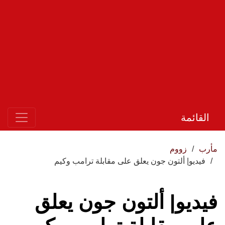
القائمة
مأرب
زووم
فيديو| ألتون جون يعلق على مقابلة ترامب وكيم
فيديو| ألتون جون يعلق