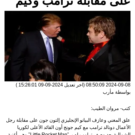
على مقابلة ترامب وكيم
2024-09-08 08:50:09
(اخر تعديل
2024-09-09 15:26:01
)
بواسطة
مأرب
كتب- مروان الطيب:
علق المغني وعازف البيانو الإنجليزي إلتون جون على مقابلة رجل
الأعمال دونالد ترامب مع كيم جونج أون القائد الأعلى لكوريا
الشمالية بعد وصف ترامب له بـ "Little Rocket Man" وهي أغنية