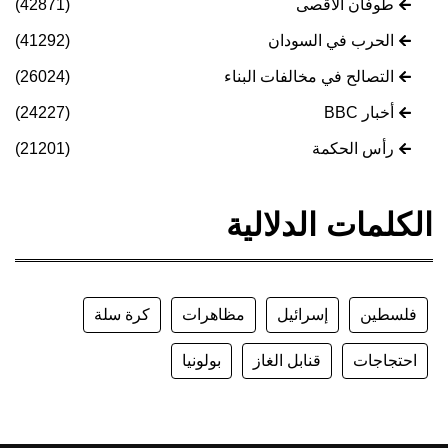
طوفان الأقصى
(42871)
الحرب في السودان
(41292)
التصالح في مخالفات البناء
(26024)
أخبار BBC
(24227)
رأس الحكمة
(21201)
الكلمات الدلالية
فلسطين
إسرائيل
مظاهرات
كرة سلة
احتجاجات
قنابل الغاز
بولونيا