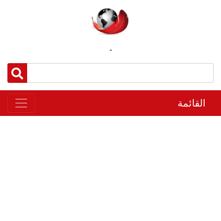
-
القائمة