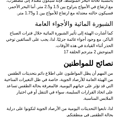
بالنسبة لحالة البحر المتوسط، فإنه سيكون معتدلاً إلى مضطرب،
مع ارتفاع في الأمواج يتراوح بين 1.5 و2.5 متر. أما البحر الأحمر،
فسيكون حالته معتدلة مع ارتفاع للأمواج بين 1 و1.75 متر.
الشبورة المائية والأجواء العامة
كما أشارت الهيئة إلى تأثير الشبورة المائية خلال فترات الصباح
الباكر، مع وجود أجواء غائمة جزئيًا. لذا، يجب على السائقين توخي
الحذر أثناء القيادة في هذه الأوقات.
المتوحش 2 مترجم الحلقة 17
نصائح للمواطنين
من المهم أن يظل المواطنون على اطلاع دائم بتحديثات الطقس
من الهيئة العامة للأرصاد الجوية، خاصة في ظل التغيرات المناخية
التي قد تؤثر على حياتهم اليومية. فالمعرفة بحالة الطقس تساعد
على اتخاذ القرارات السليمة، سواء في التنقل أو في اختيار
الملابس المناسبة.
لذا، تابعوا التحديثات اليومية من الأرصاد الجوية لتكونوا على دراية
بحالة الطقس في منطقتكم.