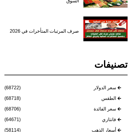
السوق
صرف المرتبات المتأخرات في 2026
تصنيفات
سعر الدولار
(68722)
الطقس
(68718)
سعر الفائدة
(68706)
فانتازي
(64671)
أسعار الذهب
(58114)