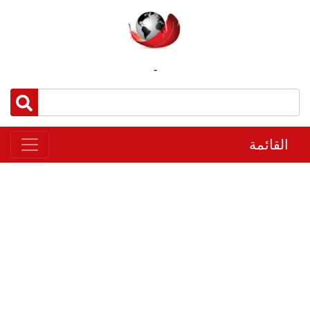
-
القائمة