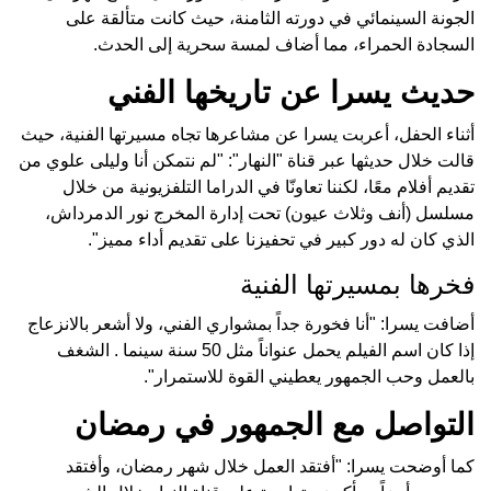
الجونة السينمائي في دورته الثامنة، حيث كانت متألقة على
السجادة الحمراء، مما أضاف لمسة سحرية إلى الحدث.
حديث يسرا عن تاريخها الفني
أثناء الحفل، أعربت يسرا عن مشاعرها تجاه مسيرتها الفنية، حيث
قالت خلال حديثها عبر قناة "النهار": "لم نتمكن أنا وليلى علوي من
تقديم أفلام معًا، لكننا تعاونّا في الدراما التلفزيونية من خلال
مسلسل (أنف وثلاث عيون) تحت إدارة المخرج نور الدمرداش،
الذي كان له دور كبير في تحفيزنا على تقديم أداء مميز".
فخرها بمسيرتها الفنية
أضافت يسرا: "أنا فخورة جداً بمشواري الفني، ولا أشعر بالانزعاج
إذا كان اسم الفيلم يحمل عنواناً مثل 50 سنة سينما . الشغف
بالعمل وحب الجمهور يعطيني القوة للاستمرار".
التواصل مع الجمهور في رمضان
كما أوضحت يسرا: "أفتقد العمل خلال شهر رمضان، وأفتقد