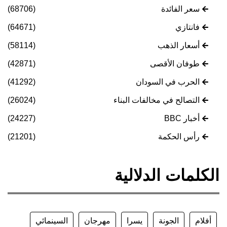
سعر الفائدة
(68706)
فانتازي
(64671)
أسعار الذهب
(58114)
طوفان الأقصى
(42871)
الحرب في السودان
(41292)
التصالح في مخالفات البناء
(26024)
أخبار BBC
(24227)
رأس الحكمة
(21201)
الكلمات الدلالية
أفلام
الجونة
يسرا
مهرجان
السينمائي