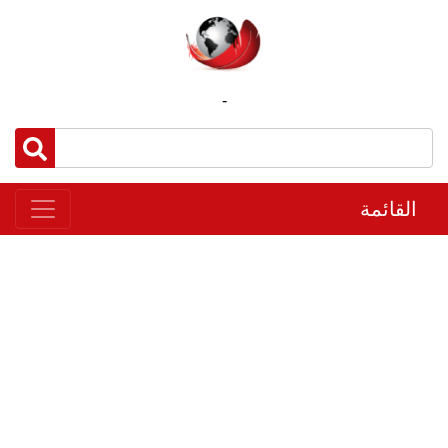
-
القائمة