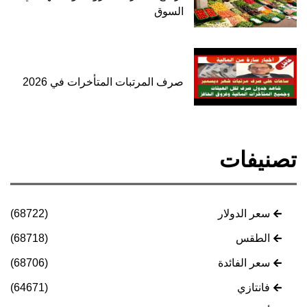
السوق
صرف المرتبات المتأخرات في 2026
تصنيفات
سعر الدولار
(68722)
الطقس
(68718)
سعر الفائدة
(68706)
فانتازي
(64671)