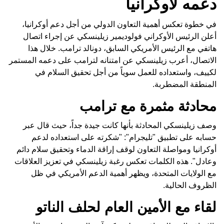
دعمه لأوكرانيا
في خطوة تعكس أهمية التعاون الدولي من أجل دعم أوكرانيا،
أعلن الرئيس الأوكراني فولوديمير زيلينسكي عن إجراء اتصال
هاتفي مع الرئيس الأمريكي السابق، دونالد ترامب. خلال هذا
الاتصال، أعرب زيلينسكي عن امتنانه لترامب على دعمه المستمر
لكييف، واستعداده للعمل سوياً من أجل تحقيق السلام في
المنطقة المضطربة.
محادثة مثمرة مع ترامب
وصف زيلينسكي المحادثة بأنها كانت جيدة جداً، حيث قال عبر
حسابه على تطبيق "تليجرام": "شكرته على استعداده لدعم
أوكرانيا ومواصلة التعاون لوقف إراقة الدماء وتحقيق سلام دائم
وعادل". هذه الكلمات تعكس رغبة زيلينسكي في تعزيز العلاقات
مع الولايات المتحدة، ويظهر أهمية الدعم الأمريكي في ظل
الظروف الحالية.
لقاء مع الأمين العام لحلف الناتو