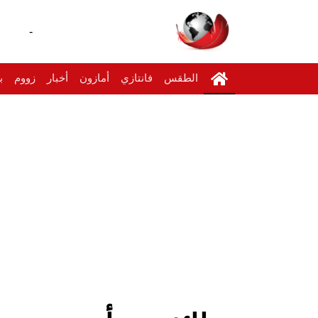
-
الطقس
فانتازي
أمازون
أخبار
زووم
ب