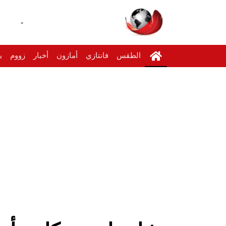
-
الطقس
فانتازي
أمازون
أخبار
زووم
ب