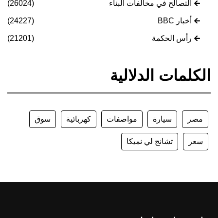
التصالح في مخالفات البناء
(26024)
أخبار BBC
(24227)
رأس الحكمة
(21201)
الكلمات الدلالية
مصر
سيارة
مواصفات
كهربائية
سوق
سعر
تشانج لي نميكا