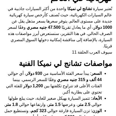
تُعتبر سيارة
تشانج لي نميكا
واحدة من أكثر السيارات جاذبية في
عالم السيارات الكهربائية، حيث تُصنف كأرخص سيارة كهربائية
جديدة على مستوى العالم. يتوفر سعرها بسعر مذهل يقل عن
1000 دولار
، أي ما يعادل تقريبًا
47.500 جنيه مصري
وفقًا لسعر
الصرف الحالي. في هذا التقرير، سنستعرض أبرز مواصفات هذه
السيارة، بالإضافة إلى مناقشة إمكانية دخولها السوق المصري
قريبًا.
سيوف العرب الحلقة 11
مواصفات تشانج لي نميكا الفنية
السعر:
يبدأ سعر الفئة الأساسية من
930 دولار
، أي حوالي
44 ألف و 315 جنيه مصري
وفقًا للسعر الرسمي. بينما
الفئات الأعلى قد تتراوح تكلفتها بين
1,200 دولار
للفئة التي
تحتوي على بطارية أكبر.
الأبعاد:
تتميز السيارة بهيكل صغير للغاية، حيث يبلغ طولها
حوالي
2.5 متر
، وعرضها
1.5 متر
، وارتفاعها حوالي
1.8 متر
.
الوزن:
تزن السيارة فارغة حوالي
323 كجم
، وتستطيع حمل