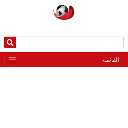
-
القائمة