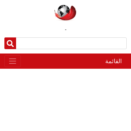
-
القائمة