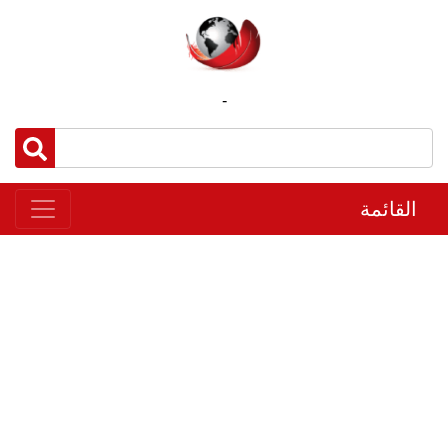
-
القائمة