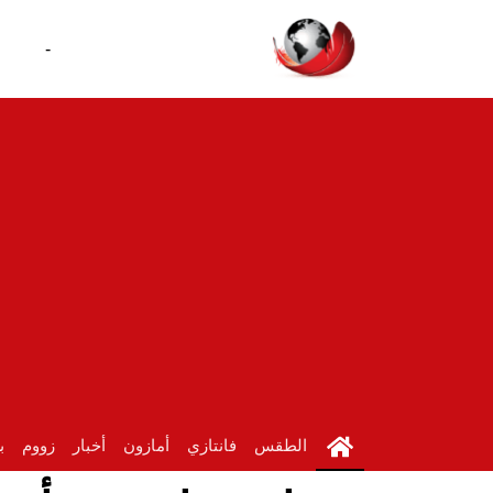
-
الطقس
فانتازي
أمازون
أخبار
زووم
ب